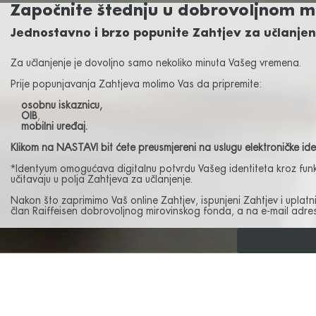
Započnite štednju u dobrovoljnom 
Jednostavno i brzo popunite Zahtjev za učlanjenj
Za učlanjenje je dovoljno samo nekoliko minuta Vašeg vremena.
Prije popunjavanja Zahtjeva molimo Vas da pripremite:
osobnu iskaznicu,
OIB
,
mobilni uređaj.
Klikom na NASTAVI bit ćete preusmjereni na uslugu elektroničke ident
*Identyum omogućava digitalnu potvrdu Vašeg identiteta kroz funkcio
učitavaju u polja Zahtjeva za učlanjenje.
Nakon što zaprimimo Vaš online Zahtjev, ispunjeni Zahtjev i uplatni
član Raiffeisen dobrovoljnog mirovinskog fonda, a na e-mail adr