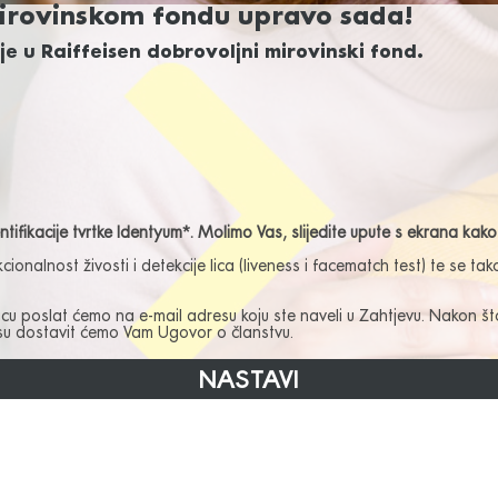
mirovinskom fondu upravo sada!
e u Raiffeisen dobrovoljni mirovinski fond.
ifikacije tvrtke Identyum*. Molimo Vas, slijedite upute s ekrana kako 
nalnost živosti i detekcije lica (liveness i facematch test) te se tak
cu poslat ćemo na e-mail adresu koju ste naveli u Zahtjevu. Nakon što 
esu dostavit ćemo Vam Ugovor o članstvu.
NASTAVI